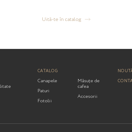
Uită-te în catalog
CATALOG
NOUT
Сanapele
Măsuțe de
CONT
litate
cafea
Paturi
Accesorii
Fotolii