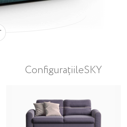
Configurațiile
SKY