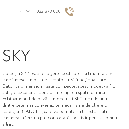
022 878 000
RO
SKY
Colecția SKY este o alegere ideală pentru tinerii activi
care iubesc simplitatea, confortul și funcționalitatea.
Datorită dimensiunii sale compacte, acest model va fi o
soluție excelentă pentru amenajarea spațiilor mici.
Echipamentul de bază al modelului SKY include unul
dintre cele mai convenabile mecanisme de pliere din
colecția BLANCHE, care vă permite să transformați
canapeaua într-un pat confortabil, potrivit pentru somnul
zilnic.