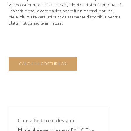
va decora interiorul și va face viața de zi cu zi și mai confortabilă.
Tapițeria mesei la cererea dvs. poate fi din material textil sau
piele. Mai multe versiuni sunt de asemenea disponibile pentru
blaturi - sticlă sau lemn natural.
CALCULUL COSTURILOR
Cum a fost creat designul
Modelul elegant de masă PALIO T va