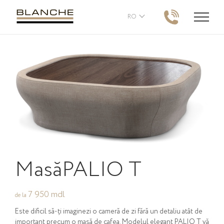
RO
Masă
PALIO T
7 950 mdl
de la
Este dificil să-ți imaginezi o cameră de zi fără un detaliu atât de
important precum o masă de cafea. Modelul elegant PALIO T vă