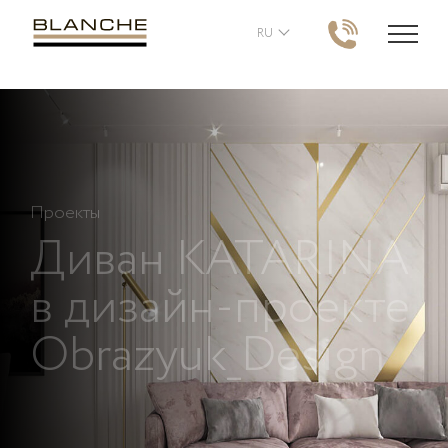
RU
Проекты
Диван
KATARINA
в дизайн-проекте
Obrazyuk_Design