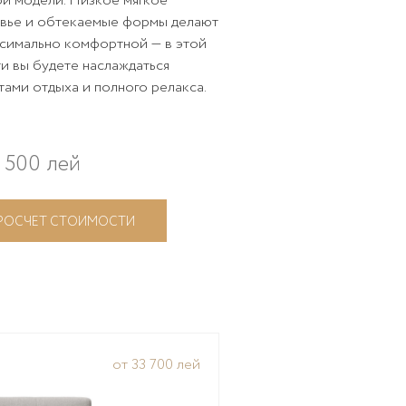
ой модели. Низкое мягкое
овье и обтекаемые формы делают
симально комфортной — в этой
и вы будете наслаждаться
ами отдыха и полного релакса.
 500 лей
РОСЧЕТ СТОИМОСТИ
от 33 700 лей