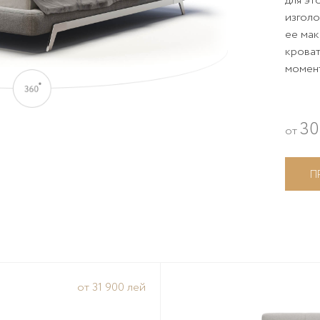
для эт
изгол
ее мак
кроват
момент
30
от
П
от 31 900 лей