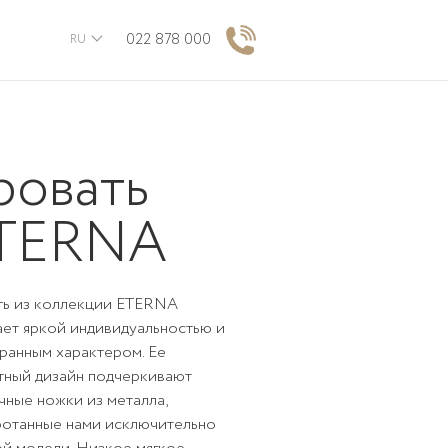
022 878 000
RU
ровать
TERNA
ть из коллекции
ETERNA
ет яркой индивидуальностью и
ранным характером. Ее
тный дизайн подчеркивают
ные ножки из металла,
ботанные нами исключительно