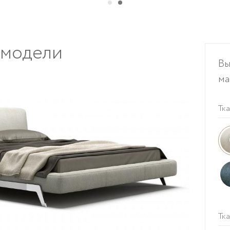
 модели
Вы
ма
Тка
Тка