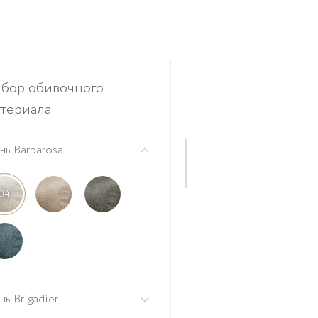
бор обивочного
териала
нь Barbarosa
04
нь Brigadier