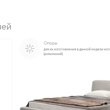
лей
Опоры
Каркас
для их изготовления в данной модели исп
каркас из березовой фанеры класса Е1 (Литва) и соснов
(аллюминий)