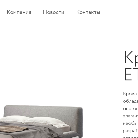
Компания
Новости
Контакты
К
E
Крова
облада
многог
элеган
необыч
разра