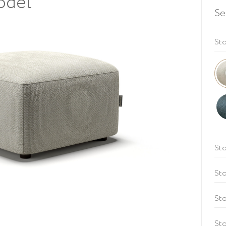
odel
Se
Sto
Sto
St
Sto
Sto