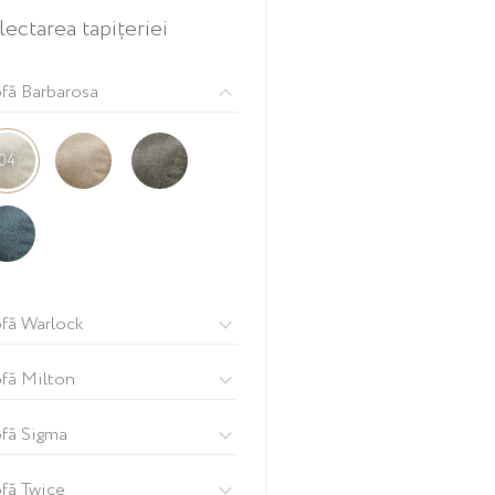
lectarea tapițeriei
fă Barbarosa
04
fă Warlock
ofă
Milton
fă Sigma
fă Twice