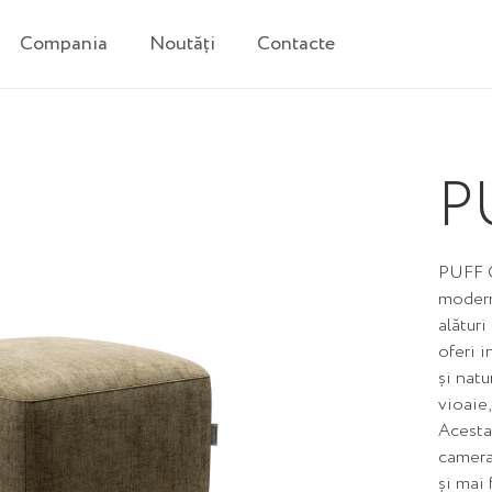
Compania
Noutăți
Contacte
P
PUFF O
modern.
alături
oferi i
și natu
vioaie,
Acesta
camera
și mai