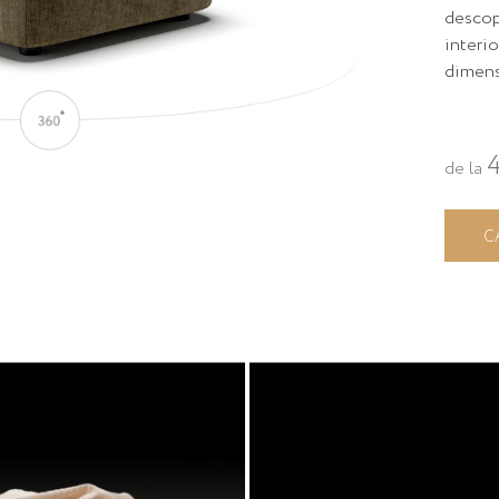
descop
interio
dimens
de la
C