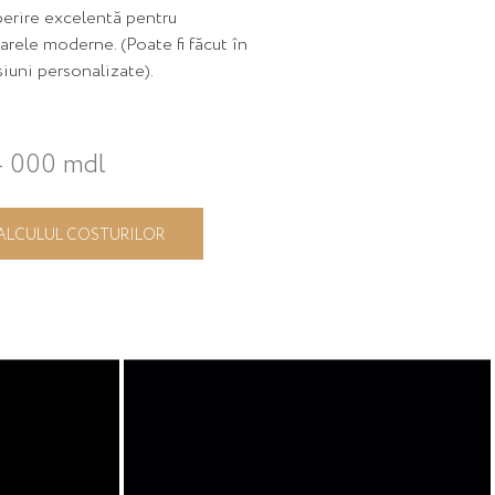
erire excelentă pentru
arele moderne. (Poate fi făcut în
iuni personalizate).
4 000 mdl
ALCULUL COSTURILOR