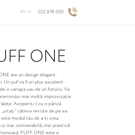
022 878 000
RO
UFF ONE
NE are un design elegant,
 Un puf va fi un plus excelent
 de o canapa sau de un fotoliu. Va
nteriorului mai multă improvizație
ralețe. Acoperiți-l cu o pânză
 „uitați” câteva reviste de pe ea.
 este modul tău de a-ți crea
 și mai convenabilă, mai practică
 frumoasă. PUFF ONE este o