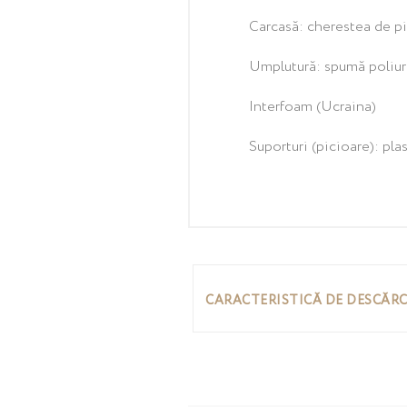
Carcasă: cherestea de pin
Umplutură: spumă poliur
Interfoam (Ucraina)
Suporturi (picioare): plas
CARACTERISTICĂ DE DESCĂR