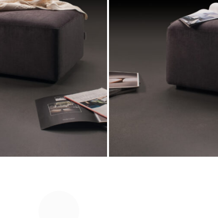
Cadru
cherestea de pin, placaj de mesteacăn clasa E1