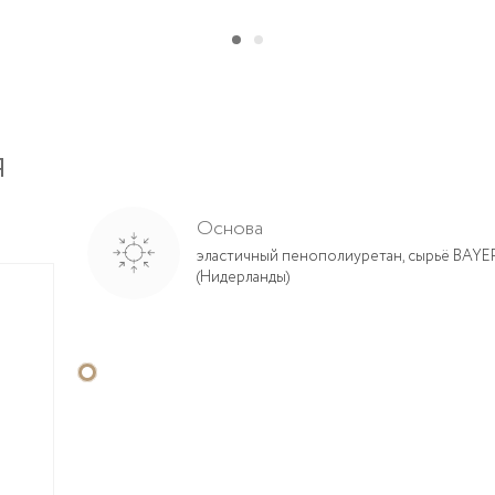
я
Основа
эластичный пенополиуретан, сырьё BAYER,
(Нидерланды)