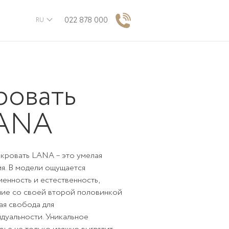
022 878 000
RU
ровать
ANA
кровать LANA – это умелая
я. В модели ощущается
енность и естественность,
ние со своей второй половинкой
ая свобода для
дуальности. Уникальное