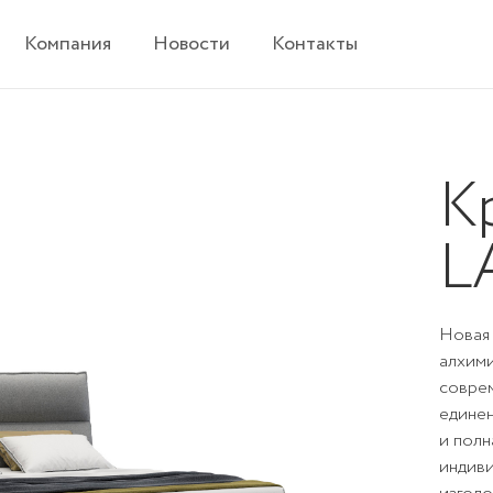
Компания
Новости
Контакты
К
L
Новая 
алхими
соврем
едине
и полн
индиви