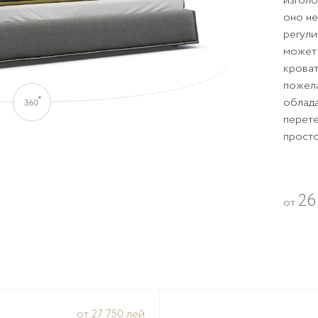
изголо
оно н
регули
может 
кроват
пожела
облада
перет
просто
26
от
от 27 750 лей