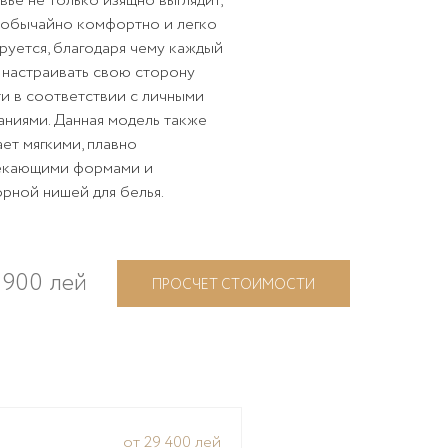
вье не только изящно выглядит,
еобычайно комфортно и легко
руется, благодаря чему каждый
настраивать свою сторону
и в соответствии с личными
ниями. Данная модель также
ет мягкими, плавно
екающими формами и
рной нишей для белья.
 900 лей
ПРОСЧЕТ СТОИМОСТИ
от 29 400 лей